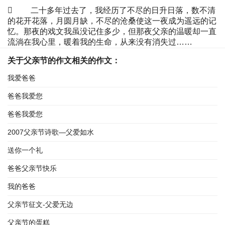
 二十多年过去了，我经历了不尽的日升日落，数不清
的花开花落，月圆月缺，不尽的沧桑使这一夜成为遥远的记
忆。那夜的戏文我虽没记住多少，但那夜父亲的温暖却一直
流淌在我心里，暖着我的生命，从来没有消失过……
关于父亲节的作文相关的作文：
我爱爸爸
爸爸我爱您
爸爸我爱您
2007父亲节诗歌—父爱如水
送你一个礼
爸爸父亲节快乐
我的爸爸
父亲节征文-父爱无边
父亲节的蛋糕