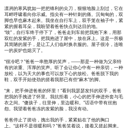
凛冽的寒风犹如一把把锋利的尖刀，狠狠地脸上刮过，它在
耳畔呼啸着向你示威。指尖有一种针刺的痛。沉甸甸的，双
脚也早也麻木起来。我坐在自行车上，双手笼在袖子中，紧
紧的握着耳朵，我盼望着爸爸快点到达目的地。
“吱”，自行车终于停下了，爸爸走到车前把我抱下来，用那
双红的发紫的手，把我抱进了屋中，放在床上。这是一所极
其简陋的屋子，是让工人们临时换衣服的。屋子很冷，连唯
一的炭炉也熄灭了。
“很冷吧？”爸爸一串憨厚的笑声，——那是一种做为父亲特
有的浓重、浑厚的笑声。听了会让你心中有一种亲切，一种
放松，以为天大的事也可以放下心的放松。爸爸脱下我的
鞋，双手开始使劲的搓着我那已有些“麻木”的脚。
“来，把手伸进爸爸的怀里！”看到我瑟瑟发抖的双手，爸爸
把我的手拽进了怀里。我抗拒着，小心的把手伸进外套与毛
衣之间。“傻孩子，往里伸，里边暖和。”话语中带有丝抱
怨。我望着爸爸冻的发紫的脸，我没有动。
爸爸停止了搓动，拽出我的手，紧紧贴在了他的胸口
上。“这样不是很暖和吗？”爸爸笑着说，接着又搓起脚来。